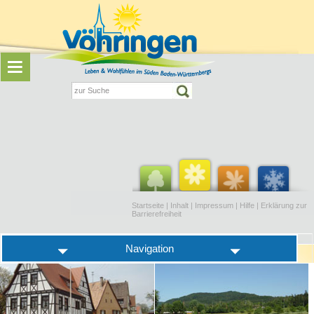
Startseite
|
Inhalt
|
Impressum
|
Hilfe
|
Erklärung zur
Barrierefreiheit
Navigation