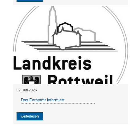
09
.
Juli
2026
Das Forstamt informiert
weiterlesen