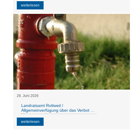
weiterlesen
26
.
Juni
2026
Landratsamt Rottweil /
Allgemeinverfügung über das Verbot der
Wasserentnahme
weiterlesen