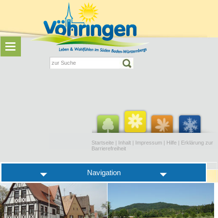
Startseite
|
Inhalt
|
Impressum
|
Hilfe
|
Erklärung zur
Barrierefreiheit
Navigation