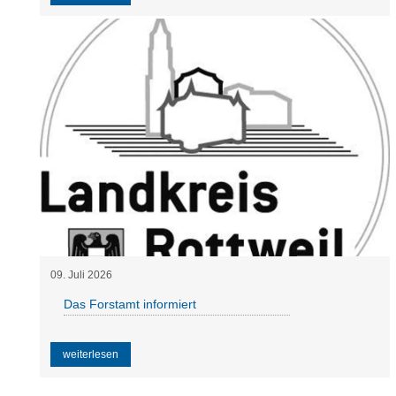
09
.
Juli
2026
Das Forstamt informiert
weiterlesen