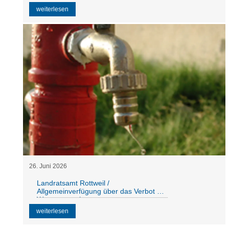
weiterlesen
26
.
Juni
2026
Landratsamt Rottweil /
Allgemeinverfügung über das Verbot der
Wasserentnahme
weiterlesen