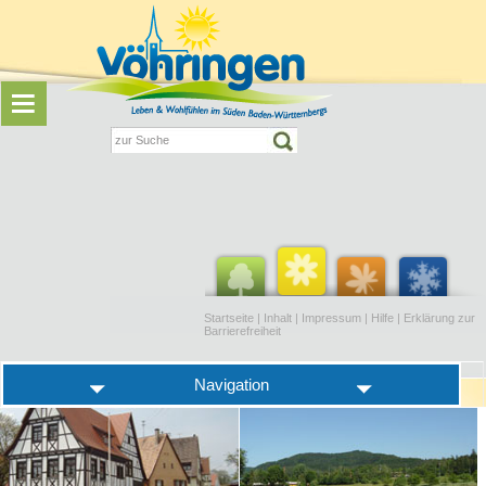
Startseite
|
Inhalt
|
Impressum
|
Hilfe
|
Erklärung zur
Barrierefreiheit
Navigation