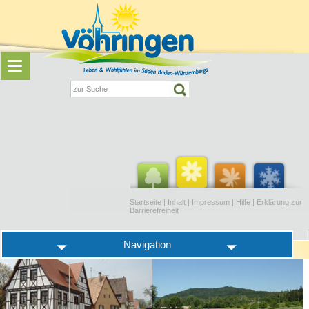
Startseite
|
Inhalt
|
Impressum
|
Hilfe
|
Erklärung zur
Barrierefreiheit
Navigation