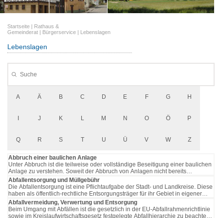
Startseite
|
Rathaus &
Gemeinderat
|
Bürgerservice
|
Lebenslagen
Lebenslagen
A
Ä
B
C
D
E
F
G
H
I
J
K
L
M
N
O
Ö
P
Q
R
S
T
U
Ü
V
W
Z
Abbruch einer baulichen Anlage
Unter Abbruch ist die teilweise oder vollständige Beseitigung einer baulichen
Anlage zu verstehen. Soweit der Abbruch von Anlagen nicht bereits
verfahrensfrei ist, kommt beim Abbruch ein Kenntnisgabeverfahren in
Abfallentsorgung und Müllgebühr
Betracht. Der Abbruch ist verfahrensfrei bei
Unter Abbruch ist die teilweise
Die Abfallentsorgung ist eine Pflichtaufgabe der Stadt- und Landkreise. Diese
oder vollständige Beseitigung einer baulichen Anlage zu verstehen. Soweit
haben als öffentlich-rechtliche Entsorgungsträger für ihr Gebiet in eigener
der Abbruch von Anlagen nicht bereits verfahrensfrei ist, kommt beim
Zuständigkeit Regelungen getroffen. Diese können sich von Kommune zu
Abfallvermeidung, Verwertung und Entsorgung
Abbruch ein Kenntnisgabeverfahren in Betracht. Der Abbruch ist
Kommune unterscheiden. 15.04.2026 Umweltministerium Baden-
Beim Umgang mit Abfällen ist die gesetzlich in der EU-Abfallrahmenrichtlinie
verfahrensfrei bei
Württemberg
Die Abfallentsorgung ist eine Pflichtaufgabe der Stadt- und
sowie im Kreislaufwirtschaftsgesetz festgelegte Abfallhierarchie zu beachten.