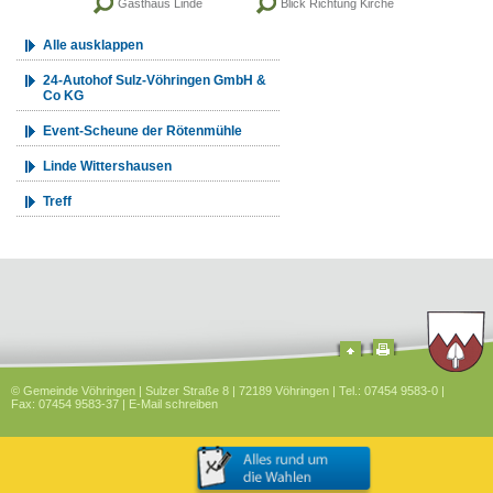
Gasthaus Linde
Blick Richtung Kirche
Alle ausklappen
24-Autohof Sulz-Vöhringen GmbH &
Co KG
Event-Scheune der Rötenmühle
Linde Wittershausen
Treff
© Gemeinde Vöhringen | Sulzer Straße 8 | 72189 Vöhringen | Tel.: 07454 9583-0 |
Fax: 07454 9583-37 |
E-Mail schreiben