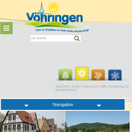
Startseite
|
Inhalt
|
Impressum
|
Hilfe
|
Erklärung zur
Barrierefreiheit
Navigation