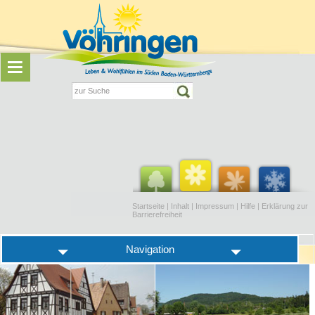
Startseite
|
Inhalt
|
Impressum
|
Hilfe
|
Erklärung zur
Barrierefreiheit
Navigation