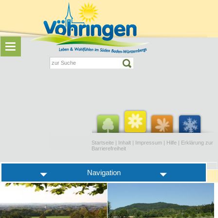
Startseite
|
Inhalt
|
Impressum
|
Hilfe
|
Erklärung zur
Barrierefreiheit
Navigation