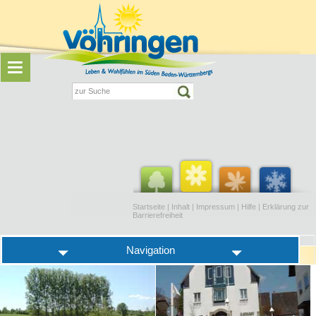
Startseite
|
Inhalt
|
Impressum
|
Hilfe
|
Erklärung zur
Barrierefreiheit
Navigation