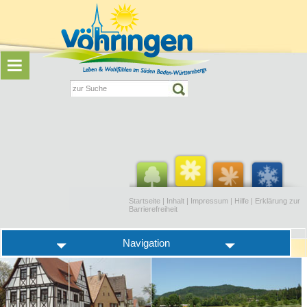
Startseite
|
Inhalt
|
Impressum
|
Hilfe
|
Erklärung zur
Barrierefreiheit
Navigation