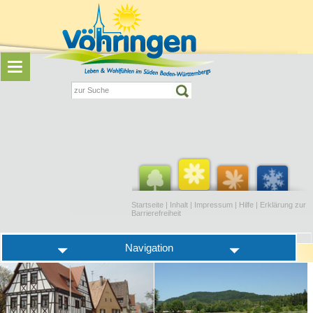
Startseite
|
Inhalt
|
Impressum
|
Hilfe
|
Erklärung zur
Barrierefreiheit
Navigation