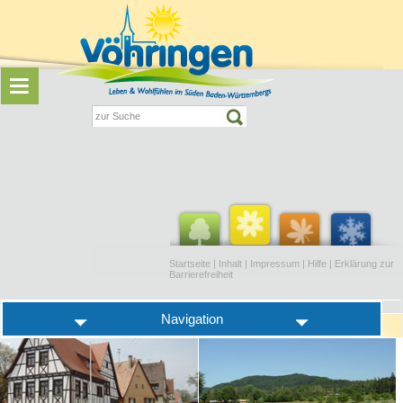
Startseite
|
Inhalt
|
Impressum
|
Hilfe
|
Erklärung zur
Barrierefreiheit
Navigation