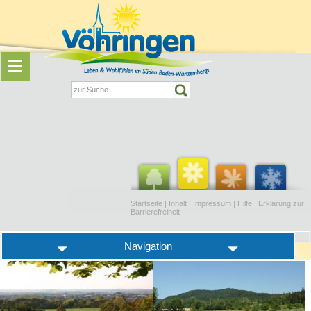
Startseite
|
Inhalt
|
Impressum
|
Hilfe
|
Erklärung zur
Barrierefreiheit
Navigation