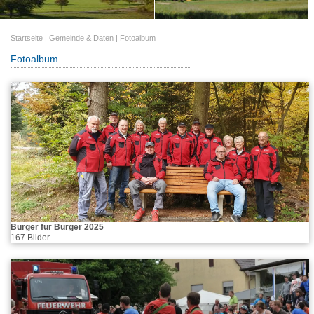
Startseite
|
Gemeinde & Daten
|
Fotoalbum
Fotoalbum
Bürger für Bürger 2025
167 Bilder