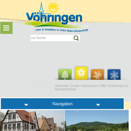
Startseite
|
Inhalt
|
Impressum
|
Hilfe
|
Erklärung zur
Barrierefreiheit
Navigation