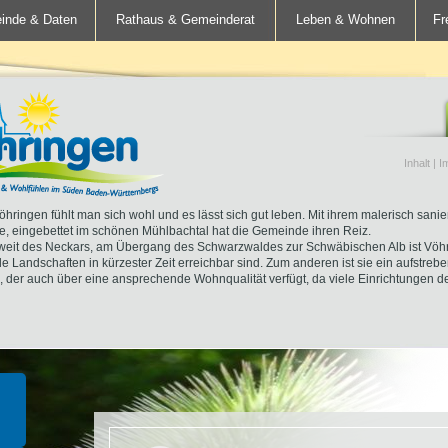
inde & Daten
Rathaus & Gemeinderat
Leben & Wohnen
Fr
Inhalt
|
I
öhringen fühlt man sich wohl und es lässt sich gut leben. Mit ihrem malerisch sanie
e, eingebettet im schönen Mühlbachtal hat die Gemeinde ihren Reiz.
eit des Neckars, am Übergang des Schwarzwaldes zur Schwäbischen Alb ist Vöhr
e Landschaften in kürzester Zeit erreichbar sind. Zum anderen ist sie ein aufstre
, der auch über eine ansprechende Wohnqualität verfügt, da viele Einrichtungen d