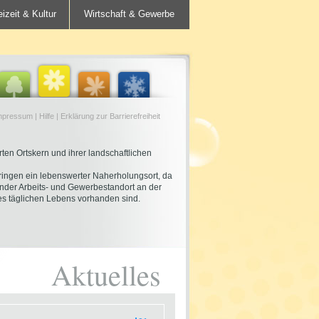
eizeit & Kultur
Wirtschaft & Gewerbe
mpressum
|
Hilfe
|
Erklärung zur Barrierefreiheit
rten Ortskern und ihrer landschaftlichen
ingen ein lebenswerter Naherholungsort, da
bender Arbeits- und Gewerbestandort an der
es täglichen Lebens vorhanden sind.
Aktuelles