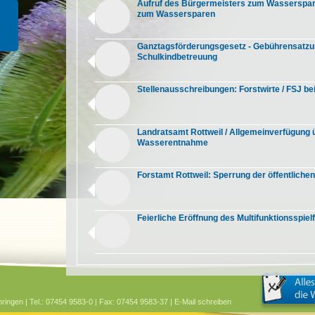
Aufruf des Bürgermeisters zum Wassersparen
zum Wassersparen
Ganztagsförderungsgesetz - Gebührensatzu
Schulkindbetreuung
Stellenausschreibungen: Forstwirte / FSJ b
Landratsamt Rottweil / Allgemeinverfügung 
Wasserentnahme
Forstamt Rottweil: Sperrung der öffentlichen
Feierliche Eröffnung des Multifunktionsspiel
ringen | Tel.: 07454 9583-0 | Fax: 07454 9583-37 |
E-Mail schreiben