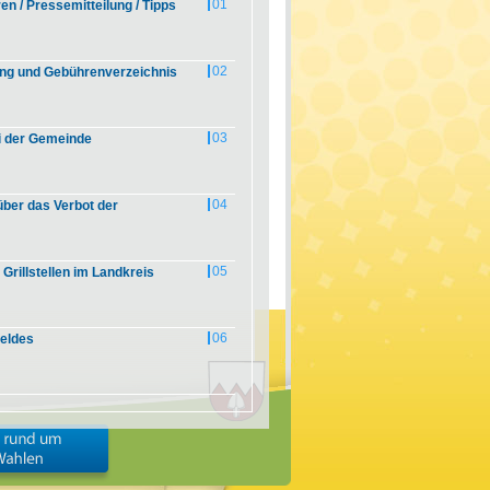
01
 / Pressemitteilung / Tipps
02
ng und Gebührenverzeichnis
03
ei der Gemeinde
04
über das Verbot der
05
 Grillstellen im Landkreis
06
feldes