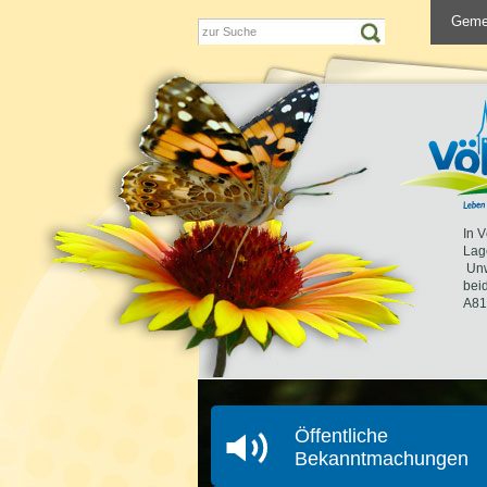
Geme
In V
Lag
Unw
beid
A81
Öffentliche
Bekanntmachungen