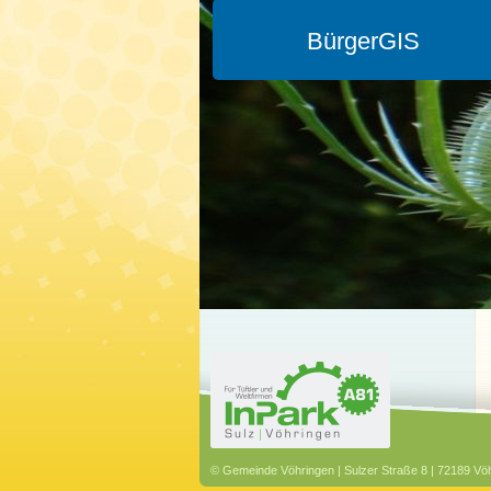
BürgerGIS
© Gemeinde Vöhringen | Sulzer Straße 8 | 72189 Vöh