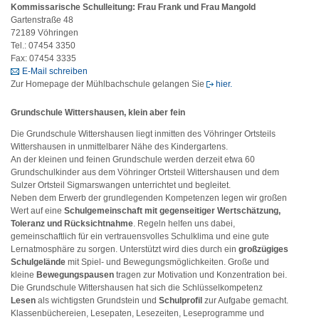
Kommissarische Schulleitung: Frau Frank und Frau Mangold
Gartenstraße 48
72189 Vöhringen
Tel.: 07454 3350
Fax: 07454 3335
E-Mail schreiben
Zur Homepage der Mühlbachschule gelangen Sie
hier.
Grundschule Wittershausen, klein aber fein
Die Grundschule Wittershausen liegt inmitten des Vöhringer Ortsteils
Wittershausen in unmittelbarer Nähe des Kindergartens.
An der kleinen und feinen Grundschule werden derzeit etwa 60
Grundschulkinder aus dem Vöhringer Ortsteil Wittershausen und dem
Sulzer Ortsteil Sigmarswangen unterrichtet und begleitet.
Neben dem Erwerb der grundlegenden Kompetenzen legen wir großen
Wert auf eine
Schulgemeinschaft mit gegenseitiger Wertschätzung,
Toleranz und Rücksichtnahme
. Regeln helfen uns dabei,
gemeinschaftlich für ein vertrauensvolles Schulklima und eine gute
Lernatmosphäre zu sorgen. Unterstützt wird dies durch ein
großzügiges
Schulgelände
mit Spiel- und Bewegungsmöglichkeiten. Große und
kleine
Bewegungspausen
tragen zur Motivation und Konzentration bei.
Die Grundschule Wittershausen hat sich die Schlüsselkompetenz
Lesen
als wichtigsten Grundstein und
Schulprofil
zur Aufgabe gemacht.
Klassenbüchereien, Lesepaten, Lesezeiten, Leseprogramme und