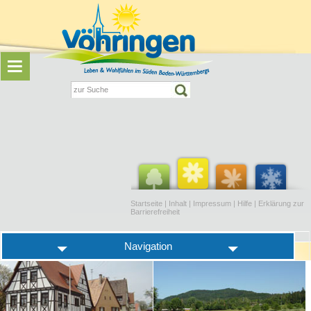
Startseite
|
Inhalt
|
Impressum
|
Hilfe
|
Erklärung zur
Barrierefreiheit
Navigation