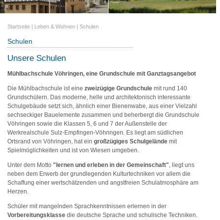
Startseite
|
Leben & Wohnen
|
Schulen
Schulen
Unsere Schulen
Mühlbachschule Vöhringen, eine Grundschule mit Ganztagsangebot
Die Mühlbachschule ist eine
zweizügige Grundschule
mit rund 140
Grundschülern. Das moderne, helle und architektonisch interessante
Schulgebäude setzt sich, ähnlich einer Bienenwabe, aus einer Vielzahl
sechseckiger Bauelemente zusammen und beherbergt die Grundschule
Vöhringen sowie die Klassen 5, 6 und 7 der Außenstelle der
Werkrealschule Sulz-Empfingen-Vöhringen. Es liegt am südlichen
Ortsrand von Vöhringen, hat ein
großzügiges Schulgelände
mit
Spielmöglichkeiten und ist von Wiesen umgeben.
Unter dem Motto
"lernen und erleben in der Gemeinschaft"
, liegt uns
neben dem Erwerb der grundlegenden Kulturtechniken vor allem die
Schaffung einer wertschätzenden und angstfreien Schulatmosphäre am
Herzen.
Schüler mit mangelnden Sprachkenntnissen erlernen in der
Vorbereitungsklasse
die deutsche Sprache und schulische Techniken.